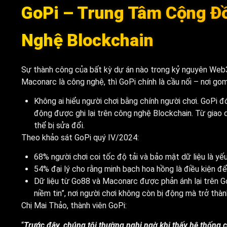
GoPi – Trung Tâm Cộng Đ
Nghệ Blockchain
Sự thành công của bất kỳ dự án nào trong kỷ nguyên Web3
Maconarc là công nghệ, thì GoPi chính là cầu nối – nơi go
Không ai hiểu người chơi bằng chính người chơi. GoPi đ
động được ghi lại trên công nghệ Blockchain. Từ giao d
thể bị sửa đổi.
Theo khảo sát GoPi quý IV/2024:
68% người chơi coi tốc độ tải và bảo mật dữ liệu là yế
54% đại lý cho rằng minh bạch hoa hồng là điều kiện để 
Dữ liệu từ Go88 và Maconarc được phản ánh lại trên G
niềm tin”, nơi người chơi không còn bị động mà trở thà
Chị Mai Thảo, thành viên GoPi:
“
Trước đây, chúng tôi thường nghi ngờ khi thấy hệ thống c