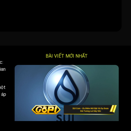
BÀI VIẾT MỚI NHẤT
c:
ian
một
 áp
.