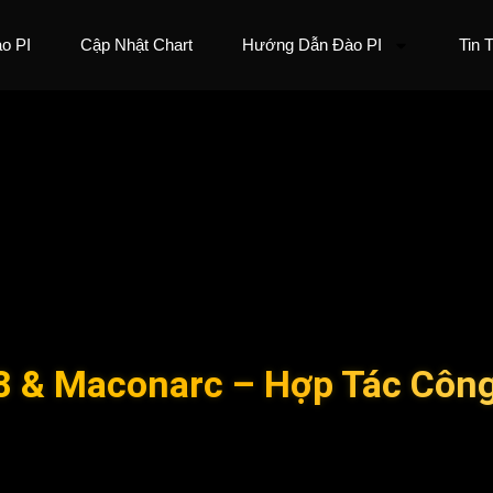
o PI
Cập Nhật Chart
Hướng Dẫn Đào PI
Tin 
8 & Maconarc – Hợp Tác Côn