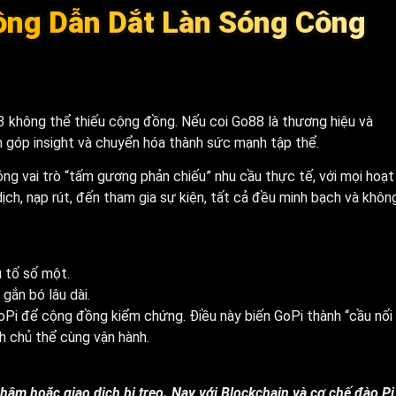
ồng Dẫn Dắt Làn Sóng Công
 không thể thiếu cộng đồng. Nếu coi Go88 là thương hiệu và
m góp insight và chuyển hóa thành sức mạnh tập thể.
óng vai trò “tấm gương phản chiếu” nhu cầu thực tế, với mọi hoạt
ịch, nạp rút, đến tham gia sự kiện, tất cả đều minh bạch và khôn
u tố số một.
gắn bó lâu dài.
oPi để cộng đồng kiểm chứng. Điều này biến GoPi thành “cầu nối
nh chủ thể cùng vận hành.
hậm hoặc giao dịch bị treo. Nay với Blockchain và cơ chế đào Pi,