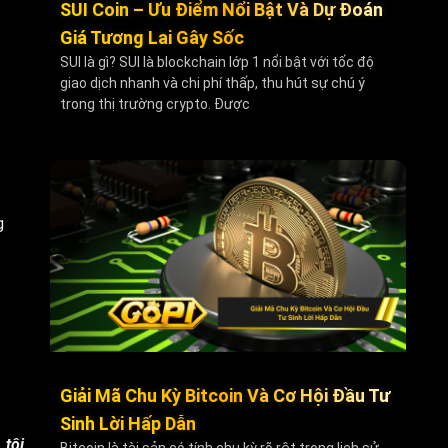
SUI Coin – Ưu Điểm Nổi Bật Và Dự Đoán
Giá Tương Lai Gây Sốc
SUI là gì? SUI là blockchain lớp 1 nổi bật với tốc độ
giao dịch nhanh và chi phí thấp, thu hút sự chú ý
trong thị trường crypto. Được
g
Giải Mã Chu Kỳ Bitcoin Và Cơ Hội Đầu Tư
Sinh Lời Hấp Dẫn
 tôi