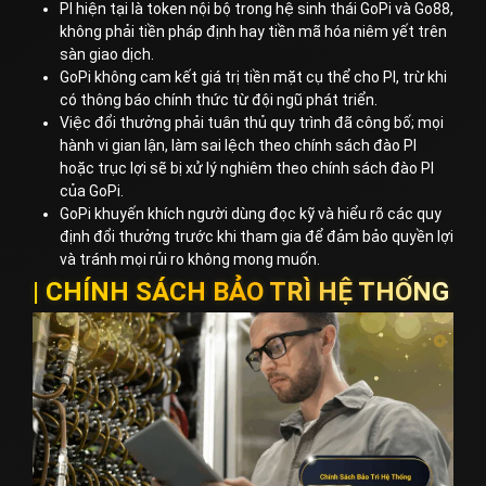
PI hiện tại là token nội bộ trong hệ sinh thái GoPi và Go88,
không phải tiền pháp định hay tiền mã hóa niêm yết trên
sàn giao dịch.
GoPi không cam kết giá trị tiền mặt cụ thể cho PI, trừ khi
có thông báo chính thức từ đội ngũ phát triển.
Việc đổi thưởng phải tuân thủ quy trình đã công bố; mọi
hành vi gian lận, làm sai lệch theo chính sách đào PI
hoặc trục lợi sẽ bị xử lý nghiêm theo chính sách đào PI
của GoPi.
GoPi khuyến khích người dùng đọc kỹ và hiểu rõ các quy
định đổi thưởng trước khi tham gia để đảm bảo quyền lợi
và tránh mọi rủi ro không mong muốn.
| CHÍNH SÁCH BẢO TRÌ HỆ THỐNG