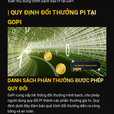
tuân thủ đúng chính sách đào PI tại GoPi
| QUY ĐỊNH ĐỔI THƯỞNG PI TẠI
GOPI
DANH SÁCH PHẦN THƯỞNG ĐƯỢC PHÉP
QUY ĐỔI
GoPi cung cấp hệ thống đổi thưởng minh bạch, cho phép
người dùng quy đổi PI thành các phần thưởng giá trị. Quy
định dưới đây đảm bảo quá trình đổi thưởng diễn ra công
bằng và an toàn.