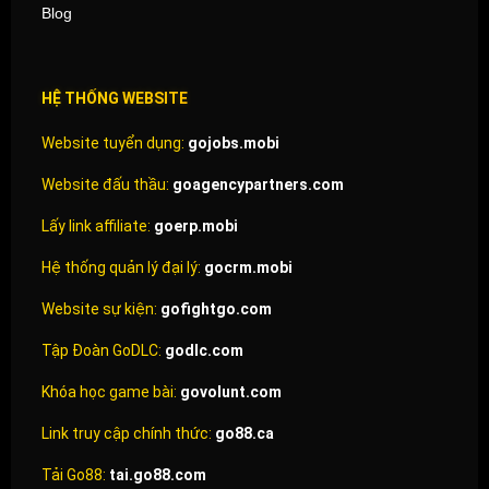
Blog
HỆ THỐNG WEBSITE
Website tuyển dụng:
gojobs.mobi
Website đấu thầu:
goagencypartners.com
Lấy link affiliate:
goerp.mobi
Hệ thống quản lý đại lý:
gocrm.mobi
Website sự kiện:
gofightgo.com
Tập Đoàn GoDLC:
godlc.com
Khóa học game bài:
govolunt.com
Link truy cập chính thức:
go88.ca
Tải Go88:
tai.go88.com