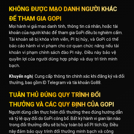
KHÔNG ĐƯỢC MẠO DANH NGƯỜI KHÁC
ĐỂ THAM GIA GOPI
Mọi hành vi giả mạo danh tính, thông tin cá nhân, hoặc tài
khoản của người khác để tham gia GoPi đều bị nghiêm cấm.
Tài khoản sẽ bị khóa vĩnh viễn, PI bị hủy, và GoPi có thể
báo cáo hành vi vi phạm cho cơ quan chức năng nếu tài
khoản vi phạm chính sách đào PI này. Điều này b
ảo vệ
quyền lợi của người dùng hợp pháp và duy trì tính minh
bạch.
Khuyến nghị
: Cung cấp thông tin chính xác khi đăng ký và đổi
thưởng, bao gồm ID Telegram và tài khoản Go88.
TUÂN THỦ ĐÚNG QUY TRÌNH ĐỔI
THƯỞNG VÀ CÁC QUY ĐỊNH CỦA GOPI
Người dùng cần thực hiện đổi thưởng theo đúng hướng dẫn
và tỷ lệ quy đổi do GoPi công bố. Bất kỳ hành vi gian lận nào
trong đổi thưởng đều sẽ bị hủy toàn bộ số PI tích lũy. Điều
ảm bảo quy trình đổi thưởng minh bạch và công
này đ