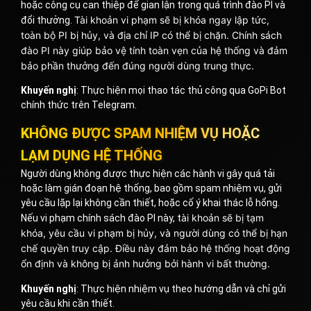
hoặc công cụ can thiệp để gian lận trong quá trình đào PI và
Tài khoản vi phạm sẽ bị khóa ngay lập tức,
đổi thưởng.
toàn bộ PI bị hủy, và
địa chỉ IP có thể bị chặn. Chính sách
đào PI này giúp b
ảo vệ tính toàn vẹn của hệ thống và đảm
bảo phần thưởng đến đúng người dùng trung thực.
Khuyến nghị
: Thực hiện mọi thao tác thủ công qua GoPi Bot
chính thức trên Telegram.
KHÔNG ĐƯỢC SPAM NHIỆM VỤ HOẶC
LẠM DỤNG HỆ THỐNG
Người dùng không được thực hiện các hành vi gây quá tải
hoặc làm gián đoạn hệ thống, bao gồm spam nhiệm vụ, gửi
yêu cầu lặp lại không cần thiết, hoặc cố ý khai thác lỗ hổng.
ài khoản sẽ bị tạm
Nếu vi phạm chính sách đào PI này, t
khóa, yêu cầu vi phạm bị hủy, và người dùng có thể bị hạn
chế quyền truy cập. Điều này đ
ảm bảo hệ thống hoạt động
ổn định và không bị ảnh hưởng bởi hành vi bất thường.
Khuyến nghị
: Thực hiện nhiệm vụ theo hướng dẫn và chỉ gửi
yêu cầu khi cần thiết.