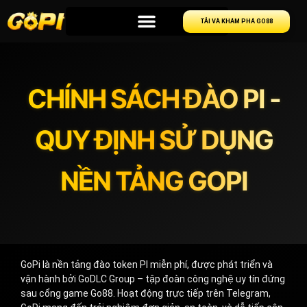
TẢI VÀ KHÁM PHÁ GO88
CHÍNH SÁCH ĐÀO PI -
QUY ĐỊNH SỬ DỤNG
NỀN TẢNG GOPI
GoPi là nền tảng đào token PI miễn phí, được phát triển và
vận hành bởi GoDLC Group – tập đoàn công nghệ uy tín đứng
sau cổng game Go88. Hoạt động trực tiếp trên Telegram,