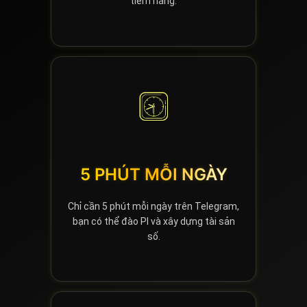
tiềm năng.
5 PHÚT MỖI NGÀY
Chỉ cần 5 phút mỗi ngày trên Telegram,
bạn có thể đào PI và xây dựng tài sản
số.