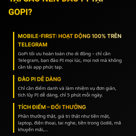
GOPI?
MOBILE-FIRST: HOẠT ĐỘNG 100% TRÊN
TELEGRAM
GoPi tối ưu hoàn toàn cho di động – chỉ cần
Telegram, bạn đào PI mọi lúc, mọi nơi mà không
cần tải app phức tạp.
ĐÀO PI DỄ DÀNG
Chỉ cần điểm danh và làm nhiệm vụ đơn giản,
tích lũy PI dễ dàng, chỉ 5 phút mỗi ngày.
TÍCH ĐIỂM – ĐỔI THƯỞNG
Phần thưởng thật, giá trị thật như tiền mặt,
laptop, điện thoại, tai nghe, tiền trong Go88, mã
khuyến mãi,…