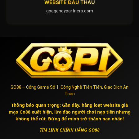
WEBSITE ĐẤU THẦU
goagencypartners.com
GO88 – Cổng Game Số 1, Công Nghệ Tiên Tiến, Giao Dịch An
Toàn
Thông báo quan trọng
: Gần đây
, hàng loạt website giả
mạo Go88 xuất hiện
, lừa đảo người chơi nạp tiền nhưng
không thể rút
. Đừng để mình trở thành nạn nhân
!
TÌM LINK CHÍNH HÃNG GO88