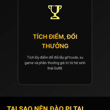
TÍCH ĐIỂM, ĐỔI
THƯỞNG
Tích lũy điểm để đổi lấy giftcode, xu
game và phần thưởng giá trị từ hệ sinh
thái Go88.
TẠI SAO NÊN ĐÀO PI TẠI