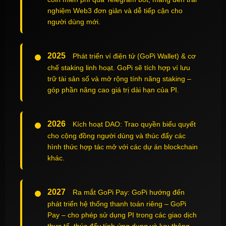
nghiệm Web3 đơn giản và dễ tiếp cận cho
người dùng mới.
2025
Phát triển ví điện tử (GoPi Wallet) & cơ
chế staking linh hoạt. GoPi sẽ tích hợp ví lưu
trữ tài sản số và mở rộng tính năng staking –
góp phần nâng cao giá trị dài hạn của PI.
2026
Kích hoạt DAO: Trao quyền biểu quyết
cho cộng đồng người dùng và thúc đẩy các
hình thức hợp tác mở với các dự án blockchain
khác.
2027
Ra mắt GoPi Pay: GoPi hướng đến
phát triển hệ thống thanh toán riêng – GoPi
Pay – cho phép sử dụng PI trong các giao dịch