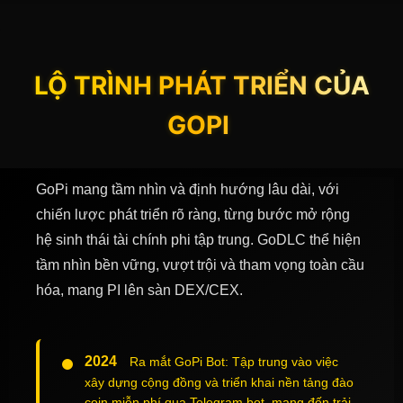
LỘ TRÌNH PHÁT TRIỂN CỦA
GOPI
GoPi mang tầm nhìn và định hướng lâu dài, với
chiến lược phát triển rõ ràng, từng bước mở rộng
hệ sinh thái tài chính phi tập trung. GoDLC thể hiện
tầm nhìn bền vững, vượt trội và tham vọng toàn cầu
hóa, mang PI lên sàn DEX/CEX.
2024
Ra mắt GoPi Bot: Tập trung vào việc
xây dựng cộng đồng và triển khai nền tảng đào
coin miễn phí qua Telegram bot, mang đến trải