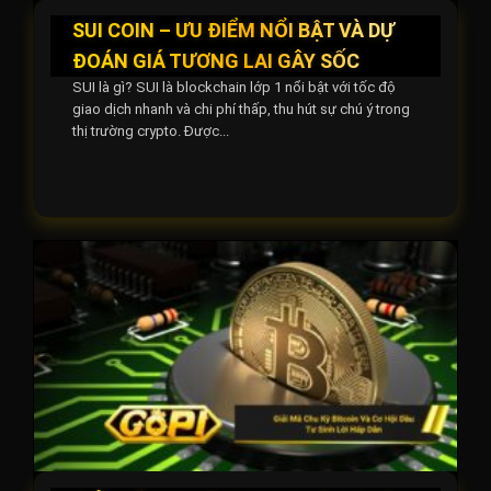
SUI COIN – ƯU ĐIỂM NỔI BẬT VÀ DỰ
ĐOÁN GIÁ TƯƠNG LAI GÂY SỐC
SUI là gì? SUI là blockchain lớp 1 nổi bật với tốc độ
giao dịch nhanh và chi phí thấp, thu hút sự chú ý trong
thị trường crypto. Được...