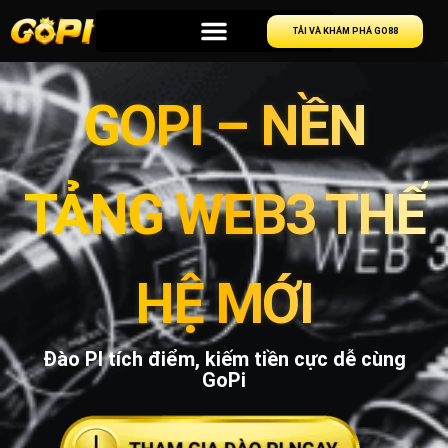
TẢI VÀ KHÁM PHÁ GO88
GOPI – NỀN
TẢNG WEB3 THẾ
HỆ MỚI
Đào PI tích điểm, kiếm tiền cực dễ cùng
GoPi