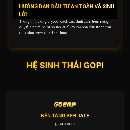
HƯỚNG DẪN ĐẦU TƯ AN TOÀN VÀ SINH
LỜI
Trong thị trường crypto, cách xác định coin tiềm năng
quyết định mức lợi nhuận và rủi ro mà nhà đầu tư có thể
gặp phải. Việc xác định đúng...
HỆ SINH THÁI GOPI
NỀN TẢNG AFFILIATE
goerp.com