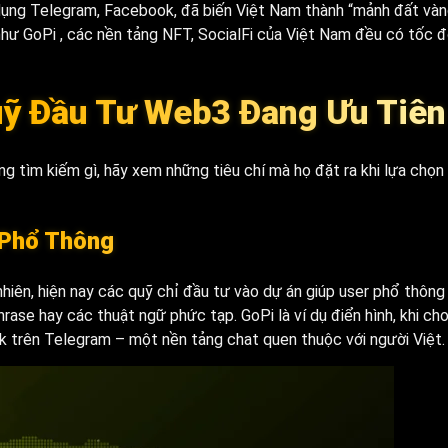
dụng Telegram, Facebook, đã biến Việt Nam thành “mảnh đất vàn
ư GoPi , các nền tảng NFT, SocialFi của Việt Nam đều có tốc 
uỹ Đầu Tư Web3 Đang Ưu Tiên
tìm kiếm gì, hãy xem những tiêu chí mà họ đặt ra khi lựa chọn 
 Phổ Thông
nhiên, hiện nay các quỹ chỉ đầu tư vào dự án giúp user phổ thông
hrase hay các thuật ngữ phức tạp. GoPi là ví dụ điển hình, khi ch
ck trên Telegram – một nền tảng chat quen thuộc với người Việt.