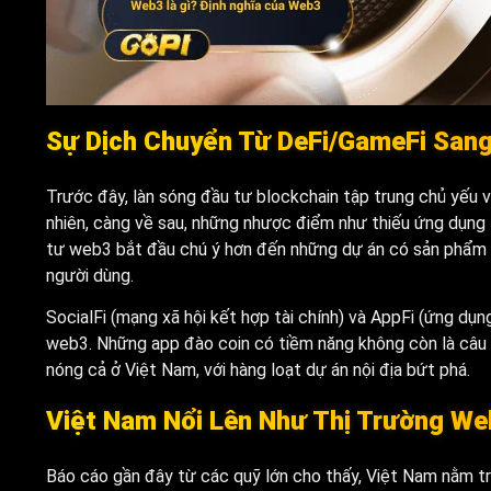
Sự Dịch Chuyển Từ DeFi/GameFi Sang 
Trước đây, làn sóng đầu tư blockchain tập trung chủ yếu và
nhiên, càng về sau, những nhược điểm như thiếu ứng dụng 
tư web3 bắt đầu chú ý hơn đến những dự án có sản phẩm t
người dùng.
SocialFi (mạng xã hội kết hợp tài chính) và AppFi (ứng dụ
web3. Những app đào coin có tiềm năng không còn là câu c
nóng cả ở Việt Nam, với hàng loạt dự án nội địa bứt phá.
Việt Nam Nổi Lên Như Thị Trường W
Báo cáo gần đây từ các quỹ lớn cho thấy, Việt Nam nằm tro