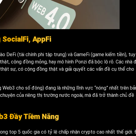
SocialFi, AppFi
o DeFi (tài chính phi tập trung) và GameFi (game kiếm tiền), tuy
thật, cộng đồng mỏng, hay mô hình Ponzi đã bộc lộ rõ. Các nhà 
hật sự, có cộng đồng thật và giải quyết các vấn đề cụ thể cho
ng Web3 cho số đông) đang là những lĩnh vực “nóng” nhất trên bả
huyện của riêng thị trường nước ngoài, mà đã trở thành chủ đề
eb3 Đầy Tiềm Năng
ng top 5 quốc gia có tỷ lệ chấp nhận crypto cao nhất thế giới. 