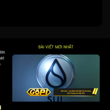
BÀI VIẾT MỚI NHẤT
lớn.
hật
h
m