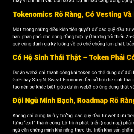
thay vì chỉ nhìn vào con số ảo. Dự án nào càng đông cộng 
Tokenomics Rõ Ràng, Có Vesting Và 
Một trong những điều kiện tiên quyết để các quỹ đầu tư 
hạn, phân phối cho cộng đồng hợp lý (thường tối thiểu 25-
quỹ cũng đánh giá kỹ lưỡng về cơ chế chống lạm phát, bảo v
Có Hệ Sinh Thái Thật – Token Phải 
Dự án web3 chỉ thành công khi token có thể dùng để đổi lấ
GoPi hay StepN, Sweat Economy đều sở hữu hệ sinh thái đa
tạo nên sự khác biệt giữa dự án web3 có ứng dụng thật và
Đội Ngũ Minh Bạch, Roadmap Rõ Ràn
Không chỉ dừng lại ở ý tưởng, các quỹ đầu tư web3 ưu tiê
từng “exit” thành công. Lộ trình phát triển (roadmap) phải 
ngũ cần chứng minh khả năng thực thi, triển khai sản phẩm n