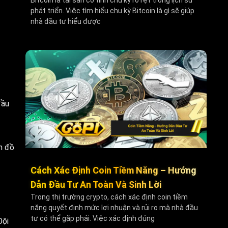
Bitcoin là tài sản có tính chu kỳ rõ rệt trong lịch sử
phát triển. Việc tìm hiểu chu kỳ Bitcoin là gì sẽ giúp
nhà đầu tư hiểu được
đầu
n đồ
Cách Xác Định Coin Tiềm Năng – Hướng
Dẫn Đầu Tư An Toàn Và Sinh Lời
Trong thị trường crypto, cách xác định coin tiềm
năng quyết định mức lợi nhuận và rủi ro mà nhà đầu
tư có thể gặp phải. Việc xác định đúng
Đội