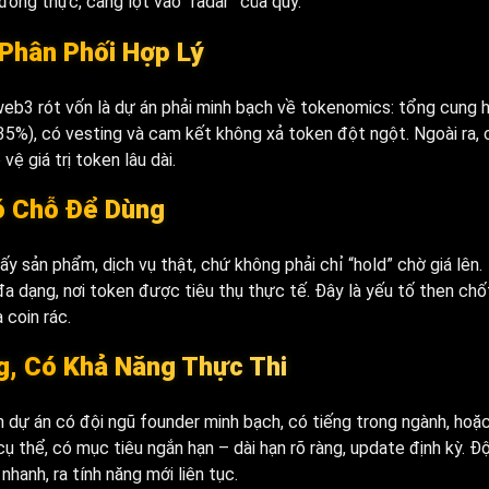
đồng thực, càng lọt vào “radar” của quỹ.
Phân Phối Hợp Lý
web3 rót vốn là dự án phải minh bạch về tokenomics: tổng cung 
35%), có vesting và cam kết không xả token đột ngột. Ngoài ra, 
ệ giá trị token lâu dài.
Có Chỗ Để Dùng
y sản phẩm, dịch vụ thật, chứ không phải chỉ “hold” chờ giá lên.
 dạng, nơi token được tiêu thụ thực tế. Đây là yếu tố then chố
 coin rác.
g, Có Khả Năng Thực Thi
n dự án có đội ngũ founder minh bạch, có tiếng trong ngành, hoặ
cụ thể, có mục tiêu ngắn hạn – dài hạn rõ ràng, update định kỳ. Độ
hanh, ra tính năng mới liên tục.