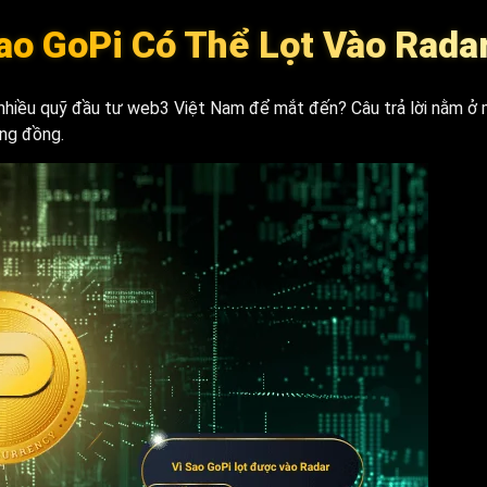
Sao GoPi Có Thể Lọt Vào Rada
c nhiều quỹ đầu tư web3 Việt Nam để mắt đến? Câu trả lời nằm ở
ộng đồng.