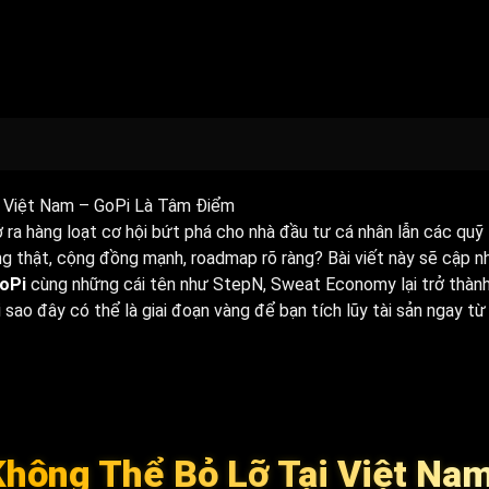
 Việt Nam – GoPi Là Tâm Điểm
ra hàng loạt cơ hội bứt phá cho nhà đầu tư cá nhân lẫn các quỹ 
g thật, cộng đồng mạnh, roadmap rõ ràng? Bài viết này sẽ cập n
oPi
cùng những cái tên như StepN, Sweat Economy lại trở thàn
ao đây có thể là giai đoạn vàng để bạn tích lũy tài sản ngay từ
hông Thể Bỏ Lỡ Tại Việt Na