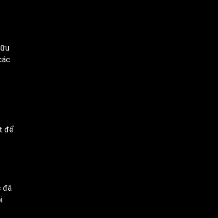
hữu
các
t để
c đã
i