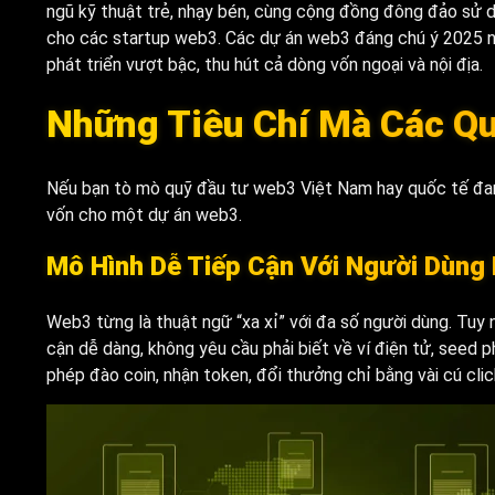
ngũ kỹ thuật trẻ, nhạy bén, cùng cộng đồng đông đảo sử 
cho các startup web3. Các dự án web3 đáng chú ý 2025 nh
phát triển vượt bậc, thu hút cả dòng vốn ngoại và nội địa.
Những Tiêu Chí Mà Các Q
Nếu bạn tò mò quỹ đầu tư web3 Việt Nam hay quốc tế đang 
vốn cho một dự án web3.
Mô Hình Dễ Tiếp Cận Với Người Dùng
Web3 từng là thuật ngữ “xa xỉ” với đa số người dùng. Tuy 
cận dễ dàng, không yêu cầu phải biết về ví điện tử, seed p
phép đào coin, nhận token, đổi thưởng chỉ bằng vài cú cli