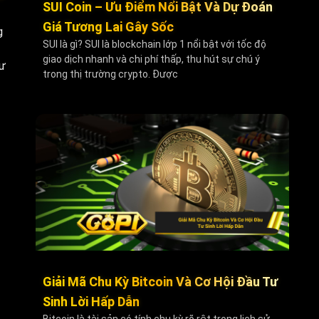
SUI Coin – Ưu Điểm Nổi Bật Và Dự Đoán
Giá Tương Lai Gây Sốc
g
SUI là gì? SUI là blockchain lớp 1 nổi bật với tốc độ
giao dịch nhanh và chi phí thấp, thu hút sự chú ý
hư
trong thị trường crypto. Được
Giải Mã Chu Kỳ Bitcoin Và Cơ Hội Đầu Tư
Sinh Lời Hấp Dẫn